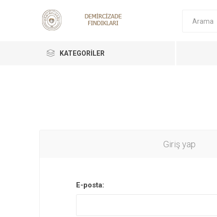
KATEGORILER
Giriş yap
Tüm Ürü
Fındık
E-posta:
Krokant
Fındık E