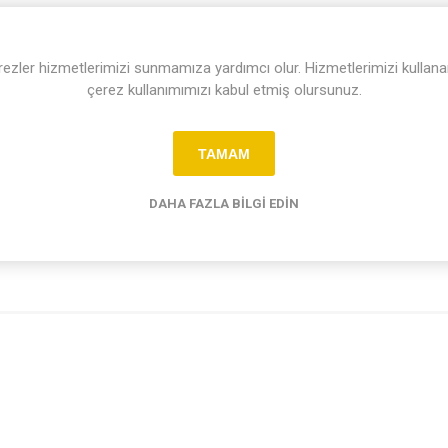
uraya koyun. Bunu admin sitesinde düzenleyebilirsiniz.
rezler hizmetlerimizi sunmamıza yardımcı olur. Hizmetlerimizi kullana
çerez kullanımımızı kabul etmiş olursunuz.
TAMAM
DAHA FAZLA BILGI EDIN