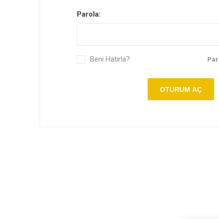
Pirinç Fı
Parola:
Beni Hatırla?
Par
OTURUM AÇ