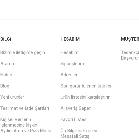
BILGI
HESABIM
MÜŞTERI
Bizimle iletişime geçin
Hesabım
Tedarikç
Başvuru
Arama
Siparişlerim
Haber
Adresler
Blog
Son görüntülenen ürünler
Yeni ürünler
Ürün listesini karşılaştırın
Teslimat ve İade Şartları
Alışveriş Sepeti
Kişisel Verilerin
Favori Listesi
İşlenmesine İlişkin
Aydınlatma ve Rıza Metni
Ön Bilgilendirme ve
Mesafeli Satış