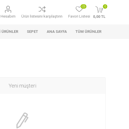
(0)
0
Hesabım
Ürün listesini karşılaştırın
Favori Listesi
0,00 TL
I ÜRÜNLER
SEPET
ANA SAYFA
TÜM ÜRÜNLER
!
Yeni müşteri