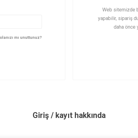
ndık
Web sitemizde bi
yapabilir, sipariş d
daha önce ya
olanızı mı unuttunuz?
Giriş / kayıt hakkında